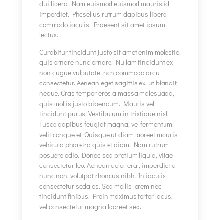
dui libero. Nam euismod euismod mauris id
imperdiet. Phasellus rutrum dapibus libero
commodo iaculis. Praesent sit amet ipsum
lectus.
Curabitur tincidunt justo sit amet enim molestie,
quis ornare nunc ornare. Nullam tincidunt ex
non augue vulputate, non commodo arcu
consectetur. Aenean eget sagittis ex, ut blandit
neque. Cras tempor eros a massa malesuada,
quis mollis justo bibendum. Mauris vel
tincidunt purus. Vestibulum in tristique nisl.
Fusce dapibus feugiat magna, vel fermentum
velit congue et. Quisque ut diam laoreet mauris
vehicula pharetra quis et diam. Nam rutrum
posuere odio. Donec sed pretium ligula, vitae
consectetur leo. Aenean dolor erat, imperdiet a
nunc non, volutpat rhoncus nibh. In iaculis
consectetur sodales. Sed mollis lorem nec
tincidunt finibus. Proin maximus tortor lacus,
vel consectetur magna laoreet sed.