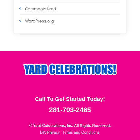
Comments feed
WordPress.org
Call To Get Started Today!
281-703-2465
© Yard Celebrations, Inc. All Rights Reserved.
DW Privacy
|
Terms and Conditions