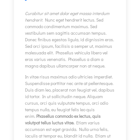
Curabitur sit amet dolor eget massa interdum
hendrerit.
Nunc eget hendrerit lectus. Sed
commodo condimentum maximus. Sed
vestibulum sem sagittis accumsan tempus.
Donec finibus egestas ligula, id dignissim eros.
Sed orci ipsum, facilisis a semper ut, maximus
malesuada elit. Phasellus vehicula libero vel
eros varius venenatis. Phasellus a diam a
magna dapibus ullamcorper non at neque.
In vitae risus maximus odio ultricies imperdiet.
Suspendisse porttitor nec ante at pellentesque.
Duis diam leo, placerat non feugiat vel, dapibus
id tortor. In ut sollicitudin neque. Aliquam
cursus, orci quis vulputate tempus, orci odio
tempus nulla, eu feugiat felis leo quis
enim.
Phasellus commodo ex lectus, quis
volutpat tellus luctus vitae.
Etiam varius
accumsan est eget gravida. Nulla urna felis,
iaculis at tempor eu, blandit id nulla. Etiam ut